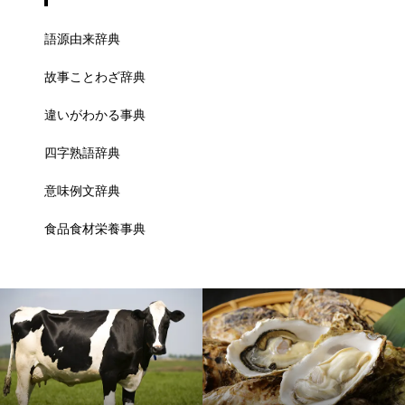
語源由来辞典
故事ことわざ辞典
違いがわかる事典
四字熟語辞典
意味例文辞典
食品食材栄養事典