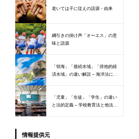
老いては子に従えの語源・由来
綱引きの掛け声「オーエス」の意
味と語源
「領海」「接続水域」「排他的経
済水域」の違い解説 – 海洋法にお
ける概念と権限
「児童」「生徒」「学生」の違い
と法的定義 – 学校教育法と他法律
での異なる意味
情報提供元