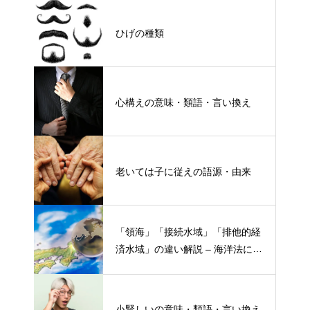
ひげの種類
心構えの意味・類語・言い換え
老いては子に従えの語源・由来
「領海」「接続水域」「排他的経
済水域」の違い解説 – 海洋法にお
ける概念と権限
小賢しいの意味・類語・言い換え