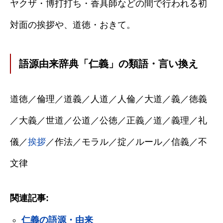
ヤクザ・博打打ち・香具師などの間で行われる初
対面の挨拶や、道徳・おきて。
語源由来辞典「仁義」の類語・言い換え
道徳／倫理／道義／人道／人倫／大道／義／徳義
／大義／世道／公道／公徳／正義／道／義理／礼
儀／
挨拶
／作法／モラル／掟／ルール／信義／不
文律
関連記事:
仁義の語源・由来