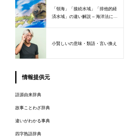
「領海」「接続水域」「排他的経
済水域」の違い解説 – 海洋法にお
ける概念と権限
小賢しいの意味・類語・言い換え
情報提供元
語源由来辞典
故事ことわざ辞典
違いがわかる事典
四字熟語辞典