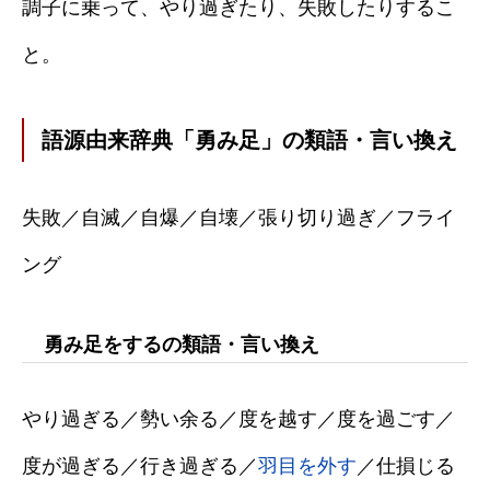
調子に乗って、やり過ぎたり、失敗したりするこ
と。
語源由来辞典「勇み足」の類語・言い換え
失敗／自滅／自爆／自壊／張り切り過ぎ／フライ
ング
勇み足をするの類語・言い換え
やり過ぎる／勢い余る／度を越す／度を過ごす／
度が過ぎる／行き過ぎる／
羽目を外す
／仕損じる