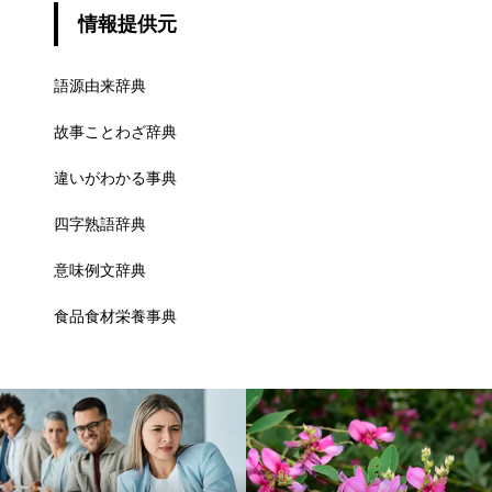
情報提供元
語源由来辞典
故事ことわざ辞典
違いがわかる事典
四字熟語辞典
意味例文辞典
食品食材栄養事典