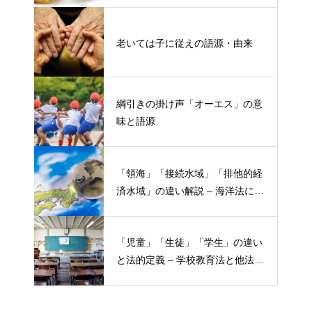
老いては子に従えの語源・由来
綱引きの掛け声「オーエス」の意
味と語源
「領海」「接続水域」「排他的経
済水域」の違い解説 – 海洋法にお
ける概念と権限
「児童」「生徒」「学生」の違い
と法的定義 – 学校教育法と他法律
での異なる意味