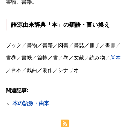
書物。書籍。
語源由来辞典「本」の類語・言い換え
ブック／書物／書籍／図書／書誌／冊子／書冊／
書巻／書帙／篇帙／書／巻／文献／読み物／
脚本
／台本／戯曲／劇作／シナリオ
関連記事:
本の語源・由来