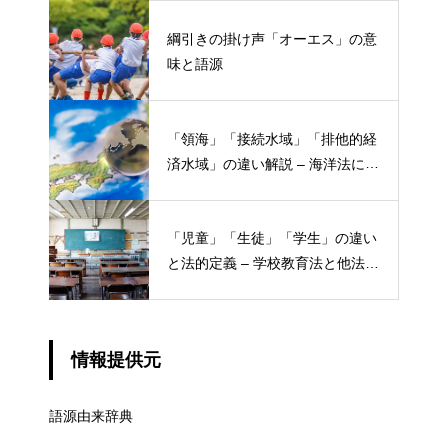
綱引きの掛け声「オーエス」の意
味と語源
「領海」「接続水域」「排他的経
済水域」の違い解説 – 海洋法にお
ける概念と権限
「児童」「生徒」「学生」の違い
と法的定義 – 学校教育法と他法律
での異なる意味
情報提供元
語源由来辞典