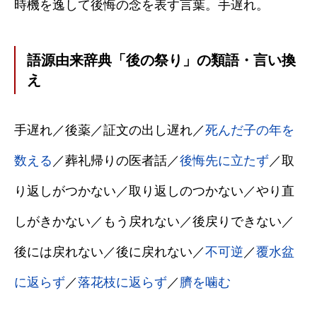
時機を逸して後悔の念を表す言葉。手遅れ。
語源由来辞典「後の祭り」の類語・言い換
え
手遅れ／後薬／証文の出し遅れ／
死んだ子の年を
数える
／葬礼帰りの医者話／
後悔先に立たず
／取
り返しがつかない／取り返しのつかない／やり直
しがきかない／もう戻れない／後戻りできない／
後には戻れない／後に戻れない／
不可逆
／
覆水盆
に返らず
／
落花枝に返らず
／
臍を噛む