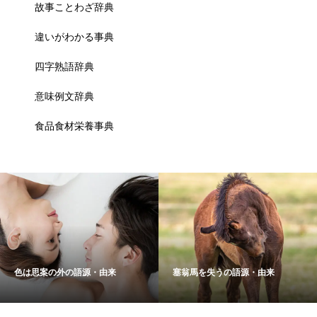
故事ことわざ辞典
違いがわかる事典
四字熟語辞典
意味例文辞典
食品食材栄養事典
色は思案の外の語源・由来
塞翁馬を失うの語源・由来