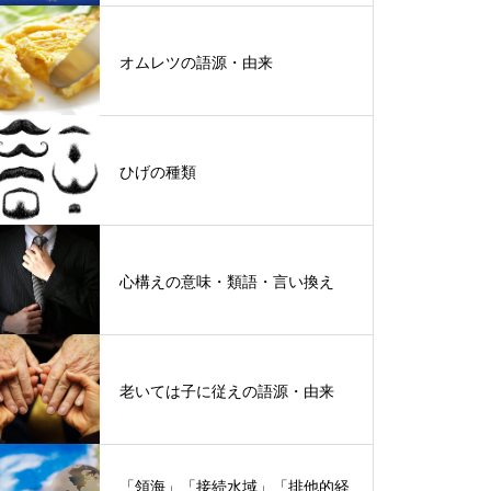
オムレツの語源・由来
ひげの種類
心構えの意味・類語・言い換え
老いては子に従えの語源・由来
「領海」「接続水域」「排他的経