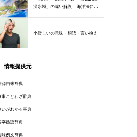
済水域」の違い解説 – 海洋法にお
ける概念と権限
小賢しいの意味・類語・言い換え
情報提供元
語源由来辞典
故事ことわざ辞典
違いがわかる事典
四字熟語辞典
意味例文辞典