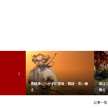
悪銭身につかずの意味・類語・言い換
道は
え
換え
記事一覧