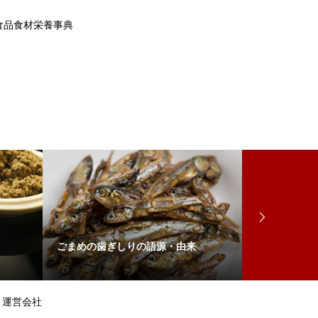
食品食材栄養事典
ごまめの歯ぎしりの語源・由来
貧すれば鈍す
運営会社