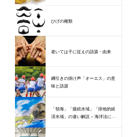
ひげの種類
老いては子に従えの語源・由来
綱引きの掛け声「オーエス」の意
味と語源
「領海」「接続水域」「排他的経
済水域」の違い解説 – 海洋法にお
ける概念と権限