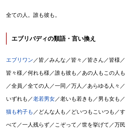
全ての人。誰も彼も。
エブリバディの類語・言い換え
エブリワン
／皆／みんな／皆々／皆さん／皆様／
皆々様／何れも様／誰も彼も／あの人もこの人も
／全員／全ての人／一同／万人／あらゆる人々／
いずれも／
老若男女
／老いも若きも／男も女も／
猫も杓子も
／どんな人も／どいつもこいつも／す
べて／一人残らず／こぞって／世を挙げて／万民