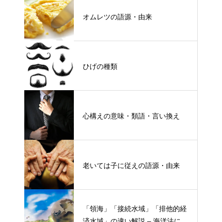
オムレツの語源・由来
ひげの種類
心構えの意味・類語・言い換え
老いては子に従えの語源・由来
「領海」「接続水域」「排他的経
済水域」の違い解説 – 海洋法にお