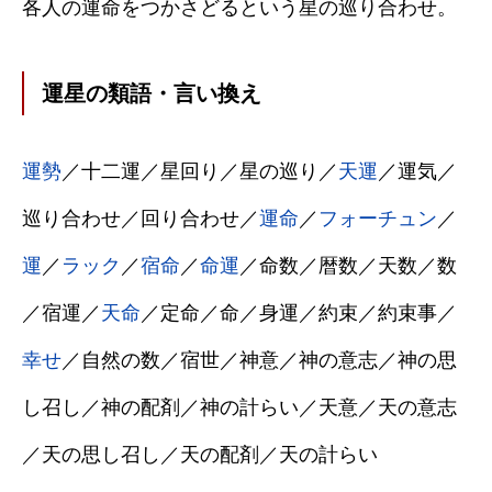
各人の運命をつかさどるという星の巡り合わせ。
運星の類語・言い換え
運勢
／十二運／星回り／星の巡り／
天運
／運気／
巡り合わせ／回り合わせ／
運命
／
フォーチュン
／
運
／
ラック
／
宿命
／
命運
／命数／暦数／天数／数
／宿運／
天命
／定命／命／身運／約束／約束事／
幸せ
／自然の数／宿世／神意／神の意志／神の思
し召し／神の配剤／神の計らい／天意／天の意志
／天の思し召し／天の配剤／天の計らい