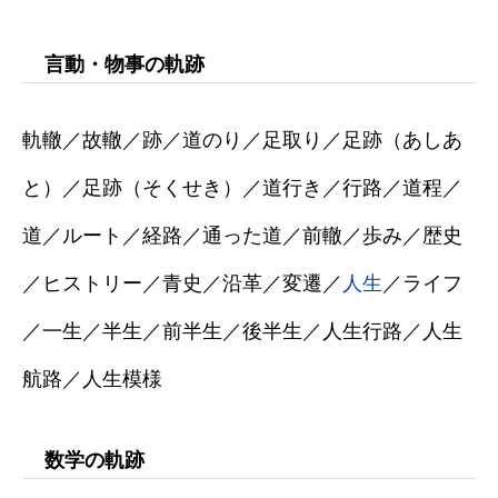
言動・物事の軌跡
軌轍／故轍／跡／道のり／足取り／足跡（あしあ
と）／足跡（そくせき）／道行き／行路／道程／
道／ルート／経路／通った道／前轍／歩み／歴史
／ヒストリー／青史／沿革／変遷／
人生
／ライフ
／一生／半生／前半生／後半生／人生行路／人生
航路／人生模様
数学の軌跡