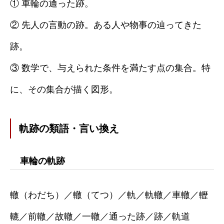
① 車輪の通った跡。
② 先人の言動の跡。ある人や物事の辿ってきた
跡。
③ 数学で、与えられた条件を満たす点の集合。特
に、その集合が描く図形。
軌跡の類語・言い換え
車輪の軌跡
轍（わだち）／轍（てつ）／軌／軌轍／車轍／轣
轆／前轍／故轍／一轍／通った跡／跡／軌道