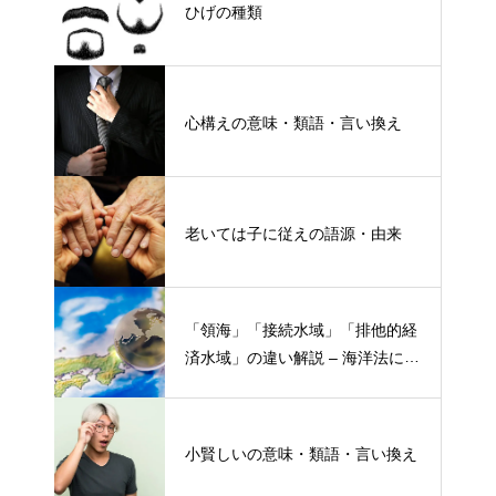
ひげの種類
心構えの意味・類語・言い換え
老いては子に従えの語源・由来
「領海」「接続水域」「排他的経
済水域」の違い解説 – 海洋法にお
ける概念と権限
小賢しいの意味・類語・言い換え