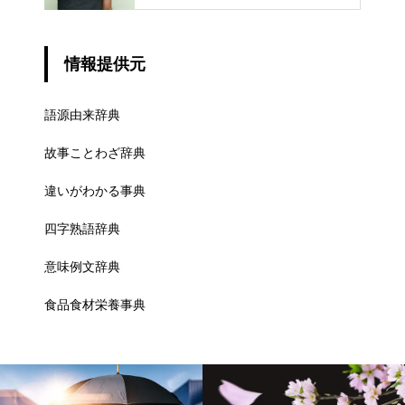
情報提供元
語源由来辞典
故事ことわざ辞典
違いがわかる事典
四字熟語辞典
意味例文辞典
食品食材栄養事典