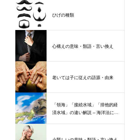
ひげの種類
心構えの意味・類語・言い換え
老いては子に従えの語源・由来
「領海」「接続水域」「排他的経
済水域」の違い解説 – 海洋法にお
ける概念と権限
小賢しいの意味・類語・言い換え