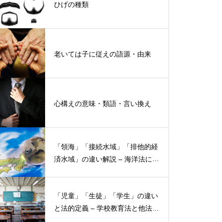
ひげの種類
老いては子に従えの語源・由来
心構えの意味・類語・言い換え
「領海」「接続水域」「排他的経
済水域」の違い解説 – 海洋法にお
ける概念と権限
「児童」「生徒」「学生」の違い
と法的定義 – 学校教育法と他法律
での異なる意味