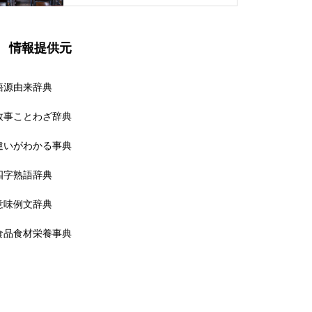
情報提供元
語源由来辞典
故事ことわざ辞典
違いがわかる事典
四字熟語辞典
意味例文辞典
食品食材栄養事典