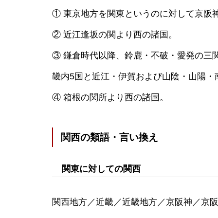
① 東京地方を関東というのに対して京阪
② 近江逢坂の関より西の諸国。
③ 鎌倉時代以降、鈴鹿・不破・愛発の三
畿内5国と近江・伊賀および山陰・山陽・
④ 箱根の関所より西の諸国。
関西の類語・言い換え
関東に対しての関西
関西地方／近畿／近畿地方／京阪神／京