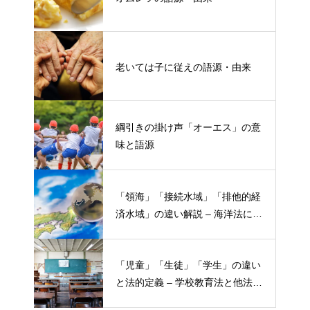
老いては子に従えの語源・由来
綱引きの掛け声「オーエス」の意
味と語源
「領海」「接続水域」「排他的経
済水域」の違い解説 – 海洋法にお
ける概念と権限
「児童」「生徒」「学生」の違い
と法的定義 – 学校教育法と他法律
での異なる意味