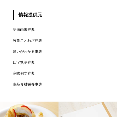
情報提供元
語源由来辞典
故事ことわざ辞典
違いがわかる事典
四字熟語辞典
意味例文辞典
食品食材栄養事典