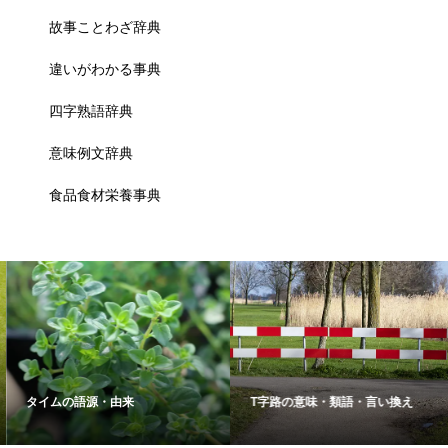
故事ことわざ辞典
違いがわかる事典
四字熟語辞典
意味例文辞典
食品食材栄養事典
タイムの語源・由来
T字路の意味・類語・言い換え