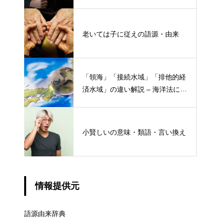
老いては子に従えの語源・由来
「領海」「接続水域」「排他的経
済水域」の違い解説 – 海洋法にお
ける概念と権限
小賢しいの意味・類語・言い換え
情報提供元
語源由来辞典