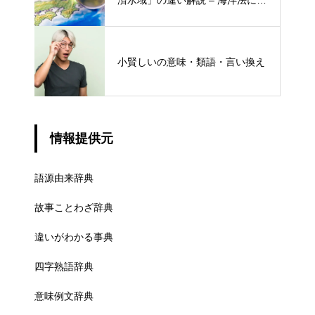
済水域」の違い解説 – 海洋法にお
ける概念と権限
小賢しいの意味・類語・言い換え
情報提供元
語源由来辞典
故事ことわざ辞典
違いがわかる事典
四字熟語辞典
意味例文辞典