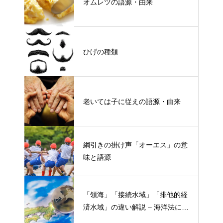
オムレツの語源・由来
ひげの種類
老いては子に従えの語源・由来
綱引きの掛け声「オーエス」の意
味と語源
「領海」「接続水域」「排他的経
済水域」の違い解説 – 海洋法にお
ける概念と権限