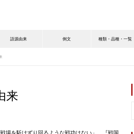
語源由来
例文
種類・品種・一覧
来
由来
。
て戦場を駈けずり回るような戦功はない」、『戦国