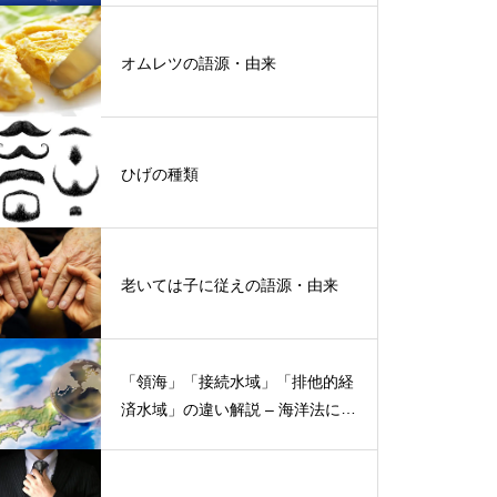
オムレツの語源・由来
ひげの種類
老いては子に従えの語源・由来
「領海」「接続水域」「排他的経
済水域」の違い解説 – 海洋法にお
ける概念と権限