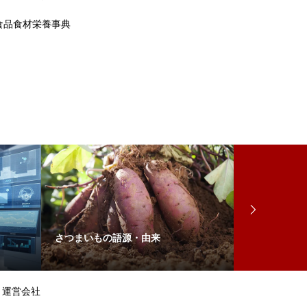
食品食材栄養事典
さつまいもの語源・由来
多勢に無勢の
運営会社