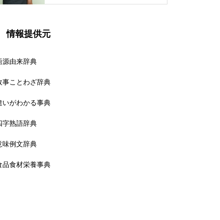
情報提供元
語源由来辞典
故事ことわざ辞典
違いがわかる事典
四字熟語辞典
意味例文辞典
食品食材栄養事典