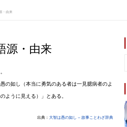
源・由来
語源・由来
と。
は愚の如し（本当に勇気のある者は一見臆病者のよ
者のように見える）」とある。
出典：
大智は愚の如し – 故事ことわざ辞典