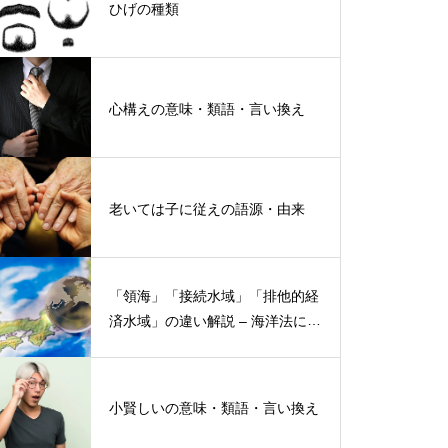
ひげの種類
心構えの意味・類語・言い換え
老いては子に従えの語源・由来
「領海」「接続水域」「排他的経
済水域」の違い解説 – 海洋法にお
ける概念と権限
小賢しいの意味・類語・言い換え