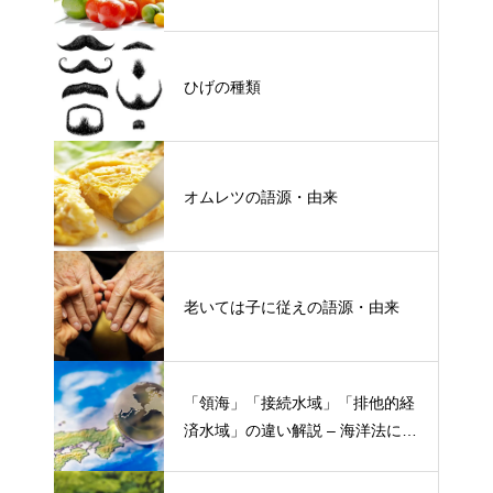
ひげの種類
オムレツの語源・由来
老いては子に従えの語源・由来
「領海」「接続水域」「排他的経
済水域」の違い解説 – 海洋法にお
ける概念と権限