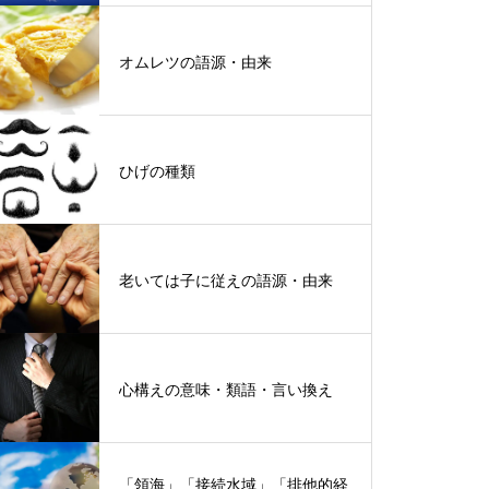
オムレツの語源・由来
ひげの種類
老いては子に従えの語源・由来
心構えの意味・類語・言い換え
「領海」「接続水域」「排他的経