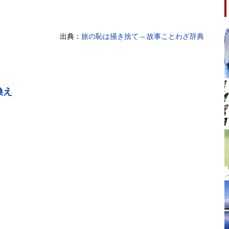
出典：
旅の恥は掻き捨て – 故事ことわざ辞典
換え