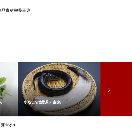
食品食材栄養事典
来
あなごの語源・由来
かいわれ大根
運営会社