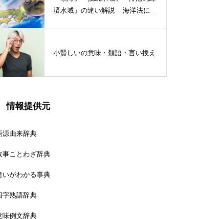
済水域」の違い解説 – 海洋法にお
ける概念と権限
小賢しいの意味・類語・言い換え
情報提供元
語源由来辞典
故事ことわざ辞典
違いがわかる事典
四字熟語辞典
意味例文辞典