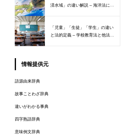
済水域」の違い解説 – 海洋法にお
ける概念と権限
「児童」「生徒」「学生」の違い
と法的定義 – 学校教育法と他法律
での異なる意味
情報提供元
語源由来辞典
故事ことわざ辞典
違いがわかる事典
四字熟語辞典
意味例文辞典