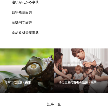
違いがわかる事典
四字熟語辞典
意味例文辞典
食品食材栄養事典
サザエの語源・由来
子は三界の首枷の語源・由来
記事一覧