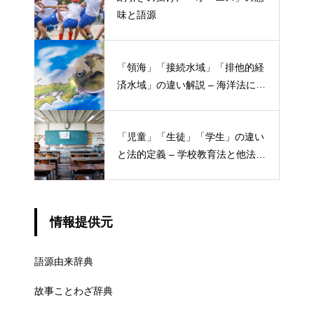
味と語源
「領海」「接続水域」「排他的経
済水域」の違い解説 – 海洋法にお
ける概念と権限
「児童」「生徒」「学生」の違い
と法的定義 – 学校教育法と他法律
での異なる意味
情報提供元
語源由来辞典
故事ことわざ辞典