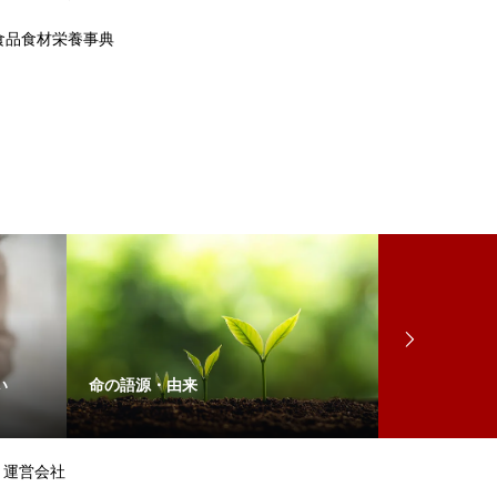
食品食材栄養事典
い
命の語源・由来
師走筍寒茄子
運営会社