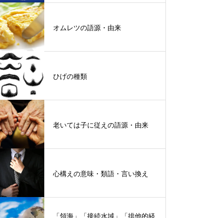
オムレツの語源・由来
ひげの種類
老いては子に従えの語源・由来
心構えの意味・類語・言い換え
「領海」「接続水域」「排他的経