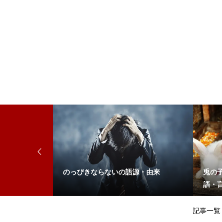
のっぴきならないの語源・由来
兎の
語・
記事一覧