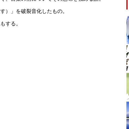
放す）」を破裂音化したもの。
記もする。