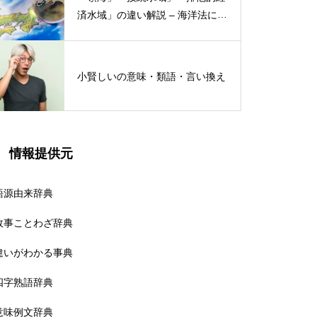
済水域」の違い解説 – 海洋法にお
ける概念と権限
小賢しいの意味・類語・言い換え
情報提供元
語源由来辞典
故事ことわざ辞典
違いがわかる事典
四字熟語辞典
意味例文辞典