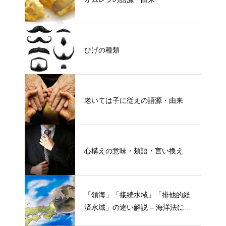
ひげの種類
老いては子に従えの語源・由来
心構えの意味・類語・言い換え
「領海」「接続水域」「排他的経
済水域」の違い解説 – 海洋法にお
ける概念と権限