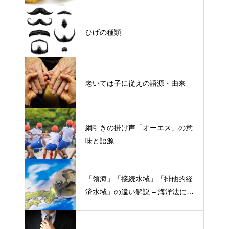
ひげの種類
老いては子に従えの語源・由来
綱引きの掛け声「オーエス」の意
味と語源
「領海」「接続水域」「排他的経
済水域」の違い解説 – 海洋法にお
ける概念と権限