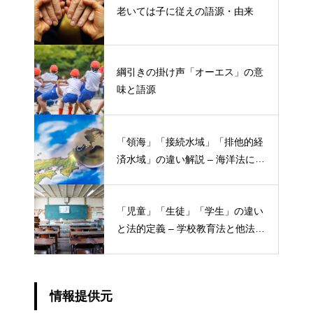
老いては子に従えの語源・由来
綱引きの掛け声「オーエス」の意
味と語源
「領海」「接続水域」「排他的経
済水域」の違い解説 – 海洋法にお
ける概念と権限
「児童」「生徒」「学生」の違い
と法的定義 – 学校教育法と他法律
での異なる意味
情報提供元