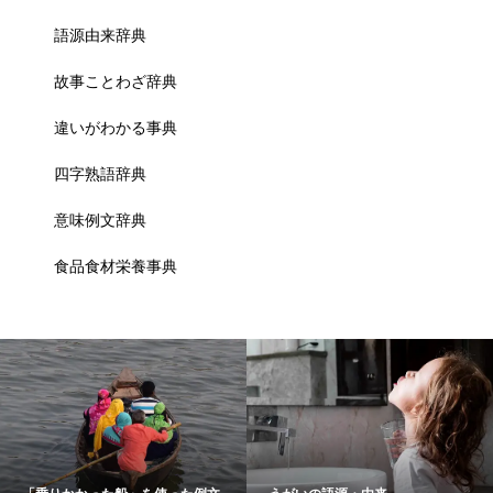
語源由来辞典
故事ことわざ辞典
違いがわかる事典
四字熟語辞典
意味例文辞典
食品食材栄養事典