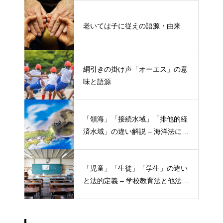
老いては子に従えの語源・由来
綱引きの掛け声「オーエス」の意
味と語源
「領海」「接続水域」「排他的経
済水域」の違い解説 – 海洋法にお
ける概念と権限
「児童」「生徒」「学生」の違い
と法的定義 – 学校教育法と他法律
での異なる意味