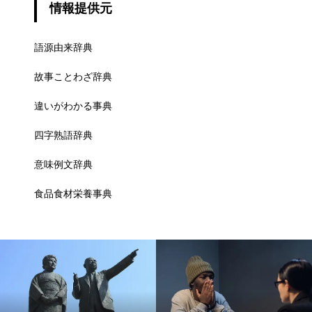
情報提供元
語源由来辞典
故事ことわざ辞典
違いがわかる事典
四字熟語辞典
意味例文辞典
食品食材栄養事典