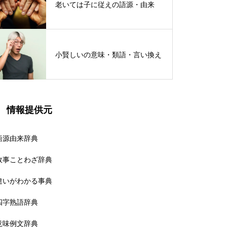
老いては子に従えの語源・由来
小賢しいの意味・類語・言い換え
情報提供元
語源由来辞典
故事ことわざ辞典
違いがわかる事典
四字熟語辞典
意味例文辞典