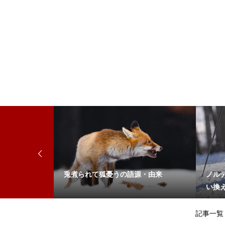
言い換え
兎煮られて狐憂うの語源・由来
ノル
い換
記事一覧