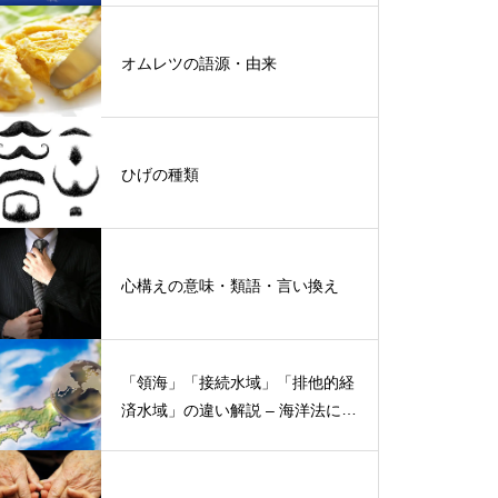
オムレツの語源・由来
ひげの種類
心構えの意味・類語・言い換え
「領海」「接続水域」「排他的経
済水域」の違い解説 – 海洋法にお
ける概念と権限