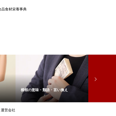
食品食材栄養事典
横領の意味・類語・言い換え
大根の栄養基
運営会社