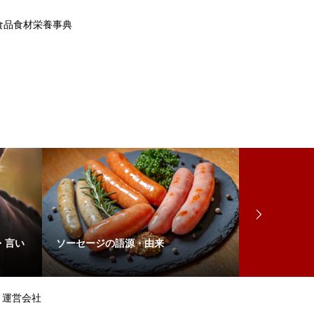
食品食材栄養事典
・言い
ソーセージの語源・由来
各務原市の語
運営会社