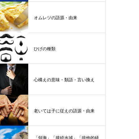
オムレツの語源・由来
ひげの種類
心構えの意味・類語・言い換え
老いては子に従えの語源・由来
「領海」「接続水域」「排他的経