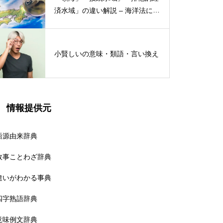
済水域」の違い解説 – 海洋法にお
ける概念と権限
小賢しいの意味・類語・言い換え
情報提供元
語源由来辞典
故事ことわざ辞典
違いがわかる事典
四字熟語辞典
意味例文辞典