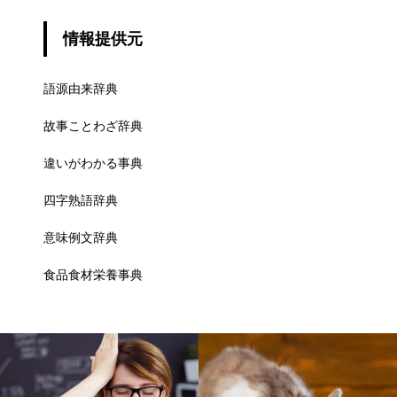
情報提供元
語源由来辞典
故事ことわざ辞典
違いがわかる事典
四字熟語辞典
意味例文辞典
食品食材栄養事典