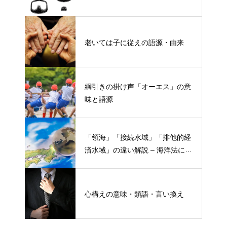
老いては子に従えの語源・由来
綱引きの掛け声「オーエス」の意
味と語源
「領海」「接続水域」「排他的経
済水域」の違い解説 – 海洋法にお
ける概念と権限
心構えの意味・類語・言い換え