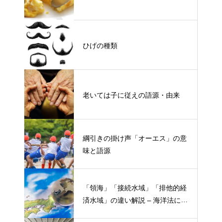
ひげの種類
老いては子に従えの語源・由来
綱引きの掛け声「オーエス」の意
味と語源
「領海」「接続水域」「排他的経
済水域」の違い解説 – 海洋法にお
ける概念と権限