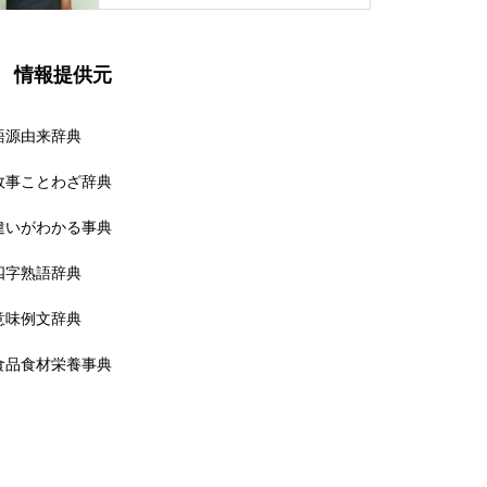
情報提供元
語源由来辞典
故事ことわざ辞典
違いがわかる事典
四字熟語辞典
意味例文辞典
食品食材栄養事典