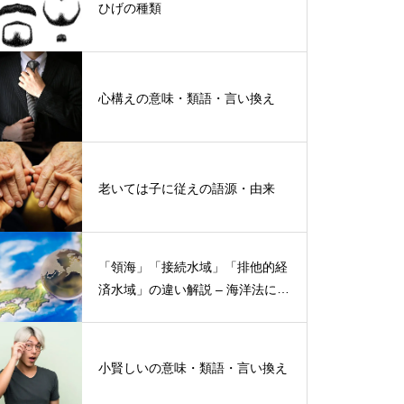
ひげの種類
心構えの意味・類語・言い換え
老いては子に従えの語源・由来
「領海」「接続水域」「排他的経
済水域」の違い解説 – 海洋法にお
ける概念と権限
小賢しいの意味・類語・言い換え