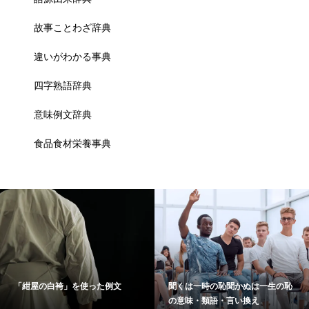
故事ことわざ辞典
違いがわかる事典
四字熟語辞典
意味例文辞典
食品食材栄養事典
「紺屋の白袴」を使った例文
聞くは一時の恥聞かぬは一生の恥
の意味・類語・言い換え