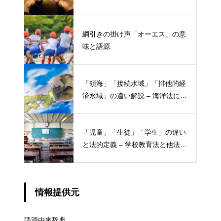
綱引きの掛け声「オーエス」の意
味と語源
「領海」「接続水域」「排他的経
済水域」の違い解説 – 海洋法にお
ける概念と権限
「児童」「生徒」「学生」の違い
と法的定義 – 学校教育法と他法律
での異なる意味
情報提供元
語源由来辞典