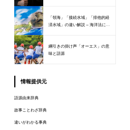
「領海」「接続水域」「排他的経
済水域」の違い解説 – 海洋法にお
ける概念と権限
綱引きの掛け声「オーエス」の意
味と語源
情報提供元
語源由来辞典
故事ことわざ辞典
違いがわかる事典