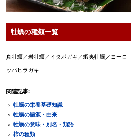
牡蠣の種類一覧
真牡蠣／岩牡蠣／イタボガキ／蝦夷牡蠣／ヨーロ
ッパヒラガキ
関連記事:
牡蠣の栄養基礎知識
牡蠣の語源・由来
牡蠣の意味・別名・類語
柿の種類