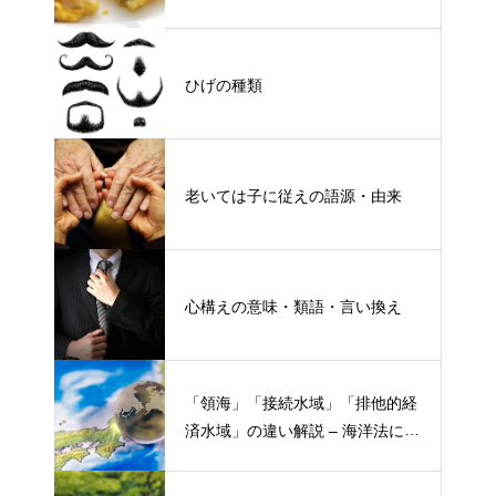
ひげの種類
老いては子に従えの語源・由来
心構えの意味・類語・言い換え
「領海」「接続水域」「排他的経
済水域」の違い解説 – 海洋法にお
ける概念と権限