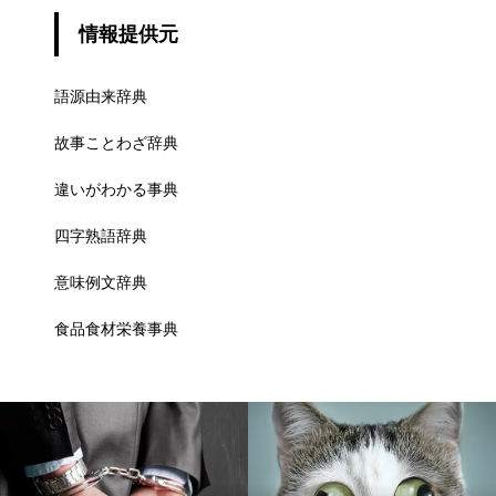
情報提供元
語源由来辞典
故事ことわざ辞典
違いがわかる事典
四字熟語辞典
意味例文辞典
食品食材栄養事典