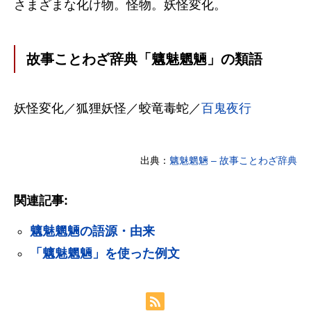
さまざまな化け物。怪物。妖怪変化。
故事ことわざ辞典「魑魅魍魎」の類語
妖怪変化／狐狸妖怪／蛟竜毒蛇／
百鬼夜行
出典：
魑魅魍魎 – 故事ことわざ辞典
関連記事:
魑魅魍魎の語源・由来
「魑魅魍魎」を使った例文