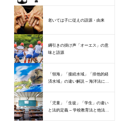
老いては子に従えの語源・由来
綱引きの掛け声「オーエス」の意
味と語源
「領海」「接続水域」「排他的経
済水域」の違い解説 – 海洋法にお
ける概念と権限
「児童」「生徒」「学生」の違い
と法的定義 – 学校教育法と他法律
での異なる意味