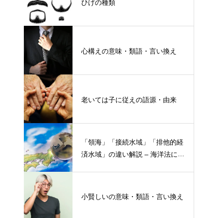
ひげの種類
心構えの意味・類語・言い換え
老いては子に従えの語源・由来
「領海」「接続水域」「排他的経
済水域」の違い解説 – 海洋法にお
ける概念と権限
小賢しいの意味・類語・言い換え