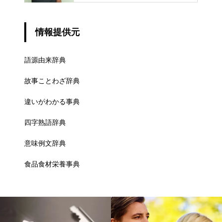
情報提供元
語源由来辞典
故事ことわざ辞典
違いがわかる事典
四字熟語辞典
意味例文辞典
食品食材栄養事典