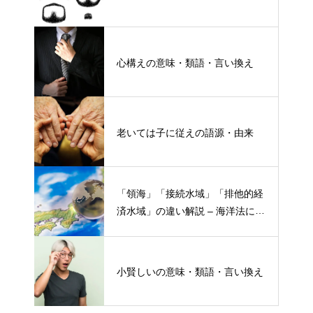
心構えの意味・類語・言い換え
老いては子に従えの語源・由来
「領海」「接続水域」「排他的経
済水域」の違い解説 – 海洋法にお
ける概念と権限
小賢しいの意味・類語・言い換え