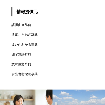
情報提供元
語源由来辞典
故事ことわざ辞典
違いがわかる事典
四字熟語辞典
意味例文辞典
食品食材栄養事典