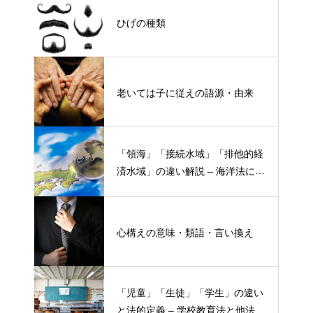
ひげの種類
老いては子に従えの語源・由来
「領海」「接続水域」「排他的経
済水域」の違い解説 – 海洋法にお
ける概念と権限
心構えの意味・類語・言い換え
「児童」「生徒」「学生」の違い
と法的定義 – 学校教育法と他法律