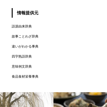
情報提供元
語源由来辞典
故事ことわざ辞典
違いがわかる事典
四字熟語辞典
意味例文辞典
食品食材栄養事典