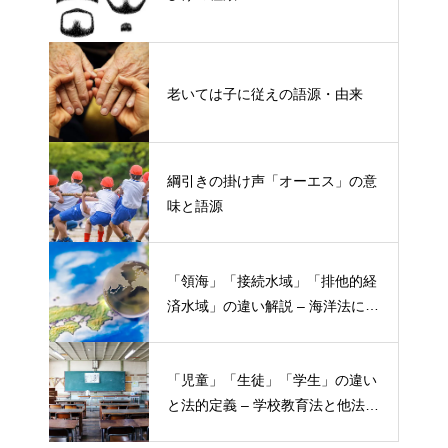
老いては子に従えの語源・由来
綱引きの掛け声「オーエス」の意
味と語源
「領海」「接続水域」「排他的経
済水域」の違い解説 – 海洋法にお
ける概念と権限
「児童」「生徒」「学生」の違い
と法的定義 – 学校教育法と他法律
での異なる意味