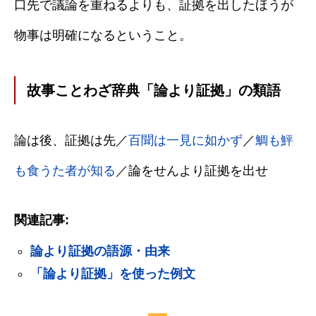
口先で議論を重ねるよりも、証拠を出したほうが
物事は明確になるということ。
故事ことわざ辞典「論より証拠」の類語
論は後、証拠は先／
百聞は一見に如かず
／
鯛も鮃
も食うた者が知る
／論をせんより証拠を出せ
関連記事:
論より証拠の語源・由来
「論より証拠」を使った例文