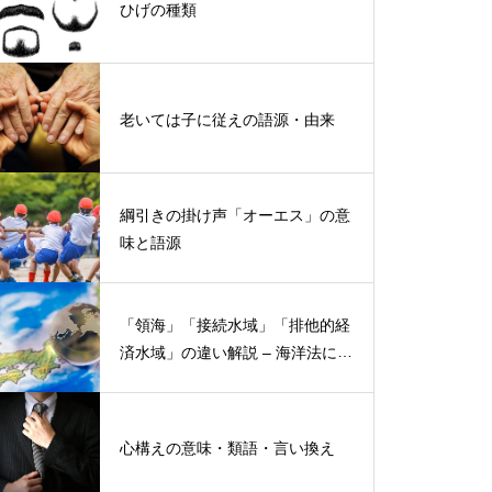
ひげの種類
老いては子に従えの語源・由来
綱引きの掛け声「オーエス」の意
味と語源
「領海」「接続水域」「排他的経
済水域」の違い解説 – 海洋法にお
ける概念と権限
心構えの意味・類語・言い換え