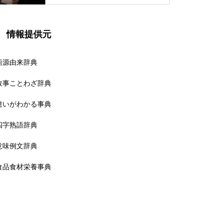
情報提供元
語源由来辞典
故事ことわざ辞典
違いがわかる事典
四字熟語辞典
意味例文辞典
食品食材栄養事典