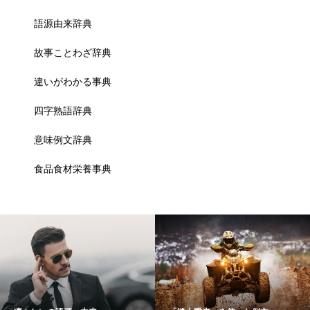
語源由来辞典
故事ことわざ辞典
違いがわかる事典
四字熟語辞典
意味例文辞典
食品食材栄養事典