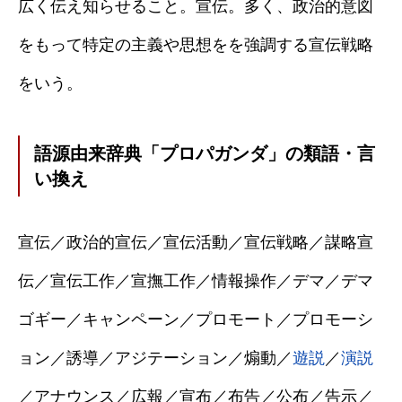
広く伝え知らせること。宣伝。多く、政治的意図
をもって特定の主義や思想をを強調する宣伝戦略
をいう。
語源由来辞典「プロパガンダ」の類語・言
い換え
宣伝／政治的宣伝／宣伝活動／宣伝戦略／謀略宣
伝／宣伝工作／宣撫工作／情報操作／デマ／デマ
ゴギー／キャンペーン／プロモート／プロモーシ
ョン／誘導／アジテーション／煽動／
遊説
／
演説
／アナウンス／広報／宣布／布告／公布／告示／