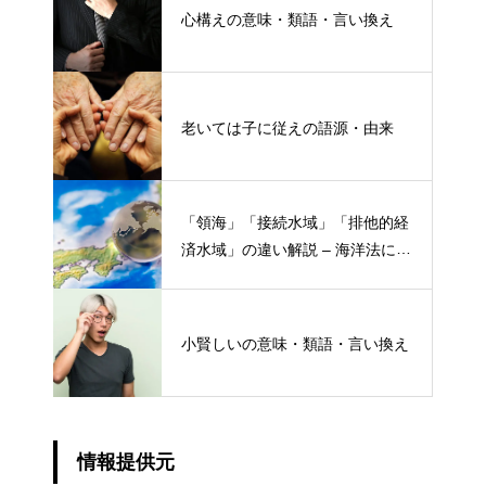
心構えの意味・類語・言い換え
老いては子に従えの語源・由来
「領海」「接続水域」「排他的経
済水域」の違い解説 – 海洋法にお
ける概念と権限
小賢しいの意味・類語・言い換え
情報提供元