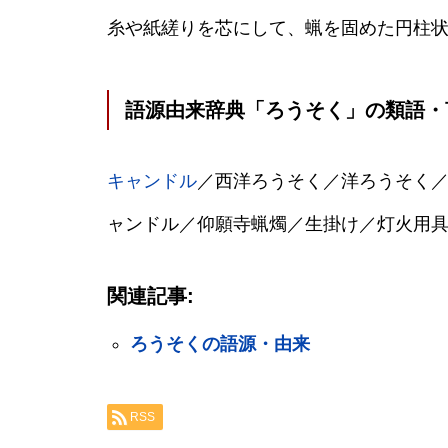
糸や紙縒りを芯にして、蝋を固めた円柱
語源由来辞典「ろうそく」の類語・
キャンドル
／西洋ろうそく／洋ろうそく
ャンドル／仰願寺蝋燭／生掛け／灯火用
関連記事:
ろうそくの語源・由来
RSS