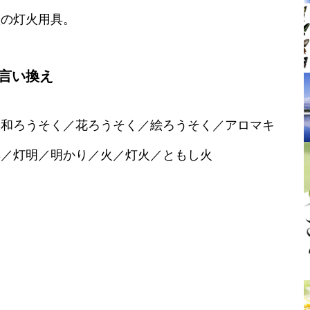
状の灯火用具。
言い換え
／和ろうそく／花ろうそく／絵ろうそく／アロマキ
具／灯明／明かり／火／灯火／ともし火