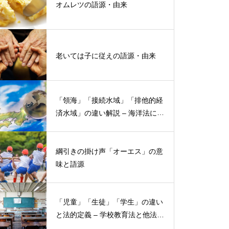
オムレツの語源・由来
老いては子に従えの語源・由来
「領海」「接続水域」「排他的経
済水域」の違い解説 – 海洋法にお
ける概念と権限
綱引きの掛け声「オーエス」の意
味と語源
「児童」「生徒」「学生」の違い
と法的定義 – 学校教育法と他法律
での異なる意味