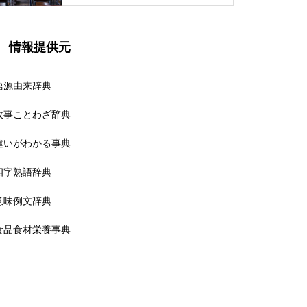
情報提供元
語源由来辞典
故事ことわざ辞典
違いがわかる事典
四字熟語辞典
意味例文辞典
食品食材栄養事典