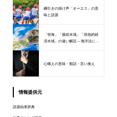
綱引きの掛け声「オーエス」の意
味と語源
「領海」「接続水域」「排他的経
済水域」の違い解説 – 海洋法にお
ける概念と権限
心構えの意味・類語・言い換え
情報提供元
語源由来辞典