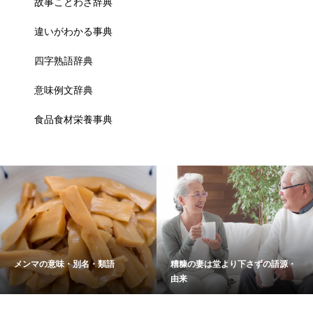
故事ことわざ辞典
違いがわかる事典
四字熟語辞典
意味例文辞典
食品食材栄養事典
メンマの意味・別名・類語
糟糠の妻は堂より下さずの語源・
由来