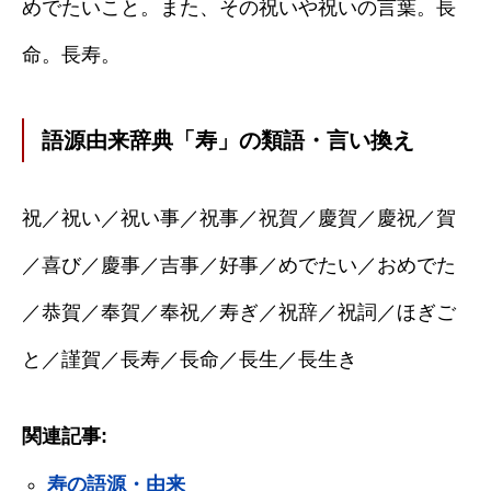
めでたいこと。また、その祝いや祝いの言葉。長
命。長寿。
語源由来辞典「寿」の類語・言い換え
祝／祝い／祝い事／祝事／祝賀／慶賀／慶祝／賀
／喜び／慶事／吉事／好事／めでたい／おめでた
／恭賀／奉賀／奉祝／寿ぎ／祝辞／祝詞／ほぎご
と／謹賀／長寿／長命／長生／長生き
関連記事:
寿の語源・由来