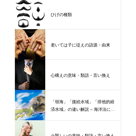
ひげの種類
老いては子に従えの語源・由来
心構えの意味・類語・言い換え
「領海」「接続水域」「排他的経
済水域」の違い解説 – 海洋法にお
ける概念と権限
小賢しいの意味・類語・言い換え