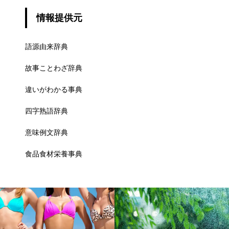
情報提供元
語源由来辞典
故事ことわざ辞典
違いがわかる事典
四字熟語辞典
意味例文辞典
食品食材栄養事典