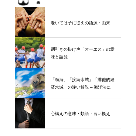
老いては子に従えの語源・由来
綱引きの掛け声「オーエス」の意
味と語源
「領海」「接続水域」「排他的経
済水域」の違い解説 – 海洋法にお
ける概念と権限
心構えの意味・類語・言い換え