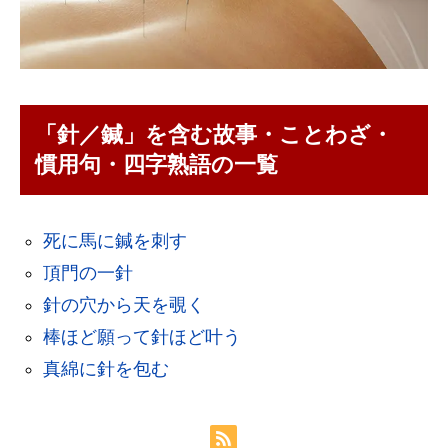
「針／鍼」を含む故事・ことわざ・
慣用句・四字熟語の一覧
死に馬に鍼を刺す
頂門の一針
針の穴から天を覗く
棒ほど願って針ほど叶う
真綿に針を包む