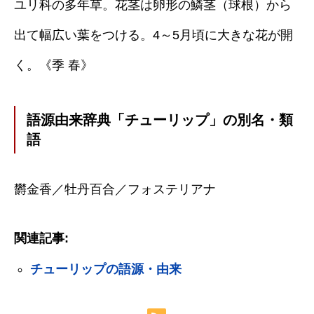
ユリ科の多年草。花茎は卵形の鱗茎（球根）から
出て幅広い葉をつける。4～5月頃に大きな花が開
く。《季 春》
語源由来辞典「チューリップ」の別名・類
語
欝金香／牡丹百合／フォステリアナ
関連記事:
チューリップの語源・由来