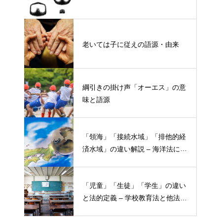
老いては子に従えの語源・由来
綱引きの掛け声「オーエス」の意
味と語源
「領海」「接続水域」「排他的経
済水域」の違い解説 – 海洋法にお
ける概念と権限
「児童」「生徒」「学生」の違い
と法的定義 – 学校教育法と他法律
での異なる意味