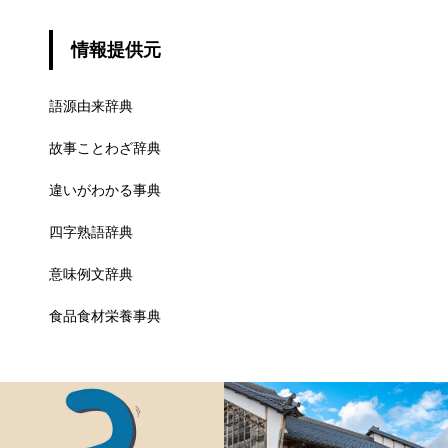
情報提供元
語源由来辞典
故事ことわざ辞典
違いがわかる事典
四字熟語辞典
意味例文辞典
食品食材栄養事典