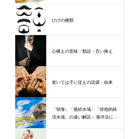
ひげの種類
心構えの意味・類語・言い換え
老いては子に従えの語源・由来
「領海」「接続水域」「排他的経
済水域」の違い解説 – 海洋法にお
ける概念と権限