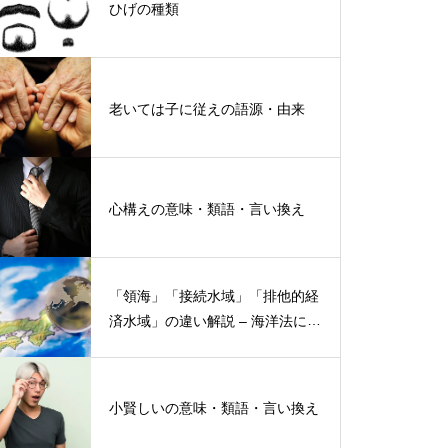
ひげの種類
老いては子に従えの語源・由来
心構えの意味・類語・言い換え
「領海」「接続水域」「排他的経
済水域」の違い解説 – 海洋法にお
ける概念と権限
小賢しいの意味・類語・言い換え