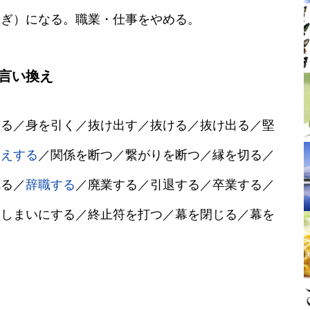
たぎ）になる。職業・仕事をやめる。
言い換え
切る／身を引く／抜け出す／抜ける／抜け出る／堅
替えする
／関係を断つ／繋がりを断つ／縁を切る／
れる／
辞職する
／廃業する／引退する／卒業する／
おしまいにする／終止符を打つ／幕を閉じる／幕を