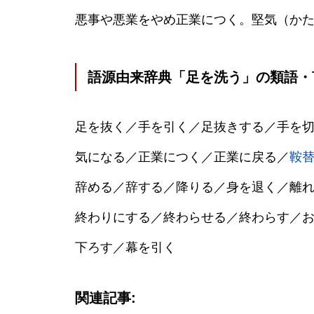
悪事や悪業をやめ正業につく。堅気（か
語源由来辞典「足を洗う」の類語・
足を抜く／手を引く／足抜きする／手を
気になる／正業につく／正業に戻る／
鞍
辞める／辞する／降りる／身を退く／離
終わりにする／終わらせる／終わらす／
下ろす／幕を引く
関連記事: