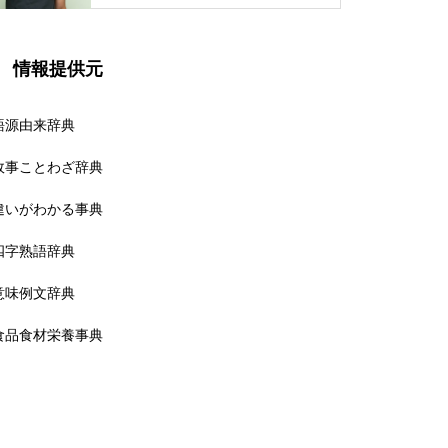
情報提供元
語源由来辞典
故事ことわざ辞典
違いがわかる事典
四字熟語辞典
意味例文辞典
食品食材栄養事典