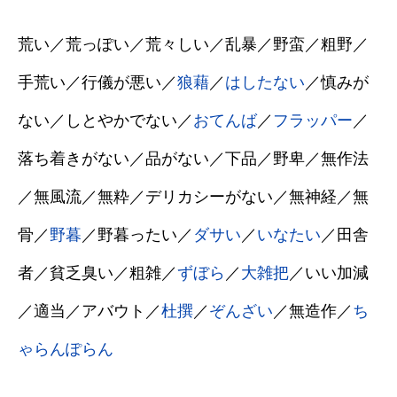
荒い／荒っぽい／荒々しい／乱暴／野蛮／粗野／
手荒い／行儀が悪い／
狼藉
／
はしたない
／慎みが
ない／しとやかでない／
おてんば
／
フラッパー
／
落ち着きがない／品がない／下品／野卑／無作法
／無風流／無粋／デリカシーがない／無神経／無
骨／
野暮
／野暮ったい／
ダサい
／
いなたい
／田舎
者／貧乏臭い／粗雑／
ずぼら
／
大雑把
／いい加減
／適当／アバウト／
杜撰
／
ぞんざい
／無造作／
ち
ゃらんぽらん