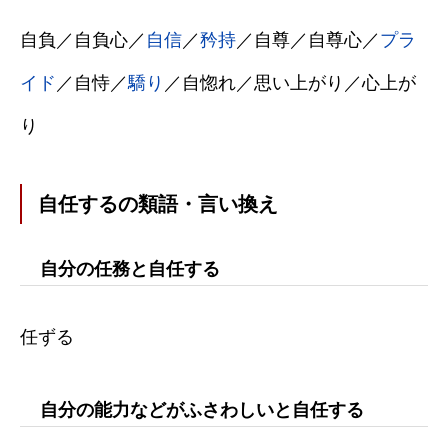
自負／自負心／
自信
／
矜持
／自尊／自尊心／
プラ
イド
／自恃／
驕り
／自惚れ／思い上がり／心上が
り
自任するの類語・言い換え
自分の任務と自任する
任ずる
自分の能力などがふさわしいと自任する