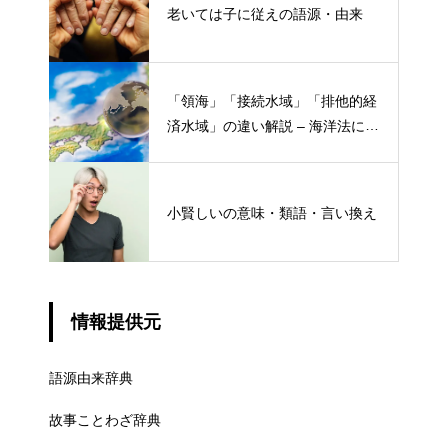
老いては子に従えの語源・由来
「領海」「接続水域」「排他的経
済水域」の違い解説 – 海洋法にお
ける概念と権限
小賢しいの意味・類語・言い換え
情報提供元
語源由来辞典
故事ことわざ辞典