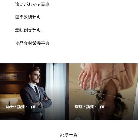
違いがわかる事典
四字熟語辞典
意味例文辞典
食品食材栄養事典
紳士の語源・由来
破鏡の語源・由来
記事一覧